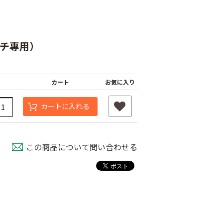
ナバチ專用）
カート
お気に入り
カートに入れる
シャインファス
ネット
ムシコンテープ（シ
強力粘着シート
この商品について問い合わせる
ルバー）
800
￥820
￥950