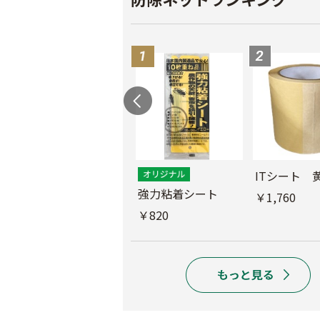
ス
ITシート 
ムシコンテープ（シ
強力粘着シート
￥1,760
ルバー）
￥820
￥950