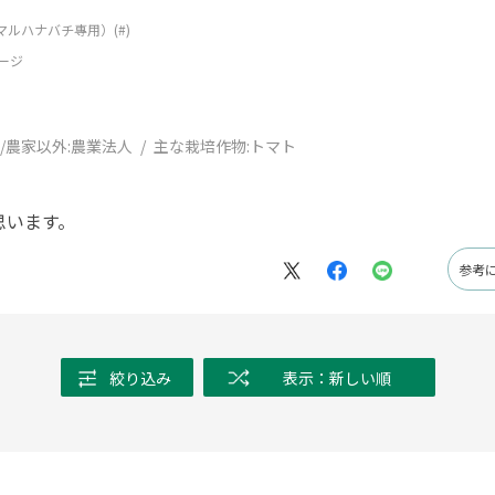
（マルハナバチ專用）(#)
ージ
/農家以外:
農業法人
主な栽培作物:
トマト
思います。
参考
絞り込み
表示：新しい順