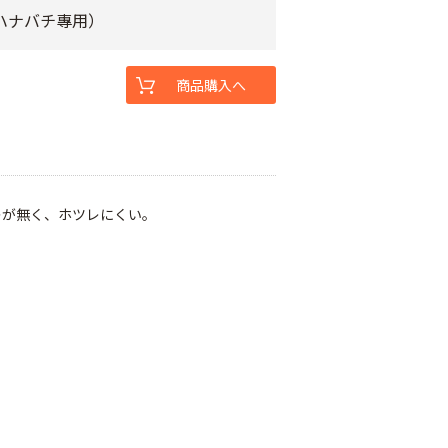
マルハナバチ專用）
商品購入へ
レが無く、ホツレにくい。
。