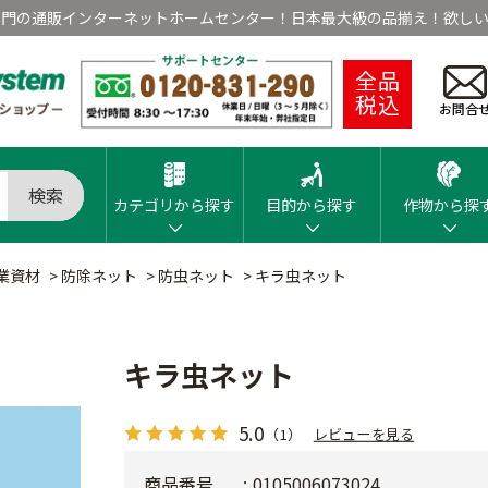
専門の通販インターネットホームセンター！日本最大級の品揃え！欲しい
全品
税込
お問合
検索
カテゴリから探す
目的から探す
作物から探
業資材
>
防除ネット
>
防虫ネット
>
キラ虫ネット
キラ虫ネット
5.0
（1）
レビューを見る
商品番号
0105006073024