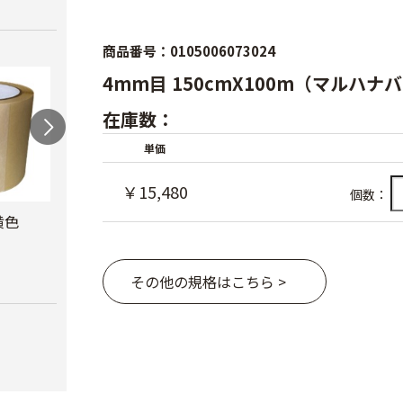
商品番号：0105006073024
4mm目 150cmX100m（マルハ
在庫数：
単価
￥15,480
個数：
黄色
防風網 青
防虫テープ
サン
ナー
￥8,480
￥620
￥10,
その他の規格はこちら >