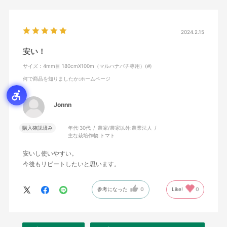
2024.2.15
安い！
サイズ：4mm目 180cmX100m（マルハナバチ專用）(#)
何で商品を知りましたか
:ホームページ
Jonnn
購入確認済み
年代:
30代
農家/農家以外:
農業法人
主な栽培作物:
トマト
安いし使いやすい。
今後もリピートしたいと思います。
参考になった
0
Like!
0