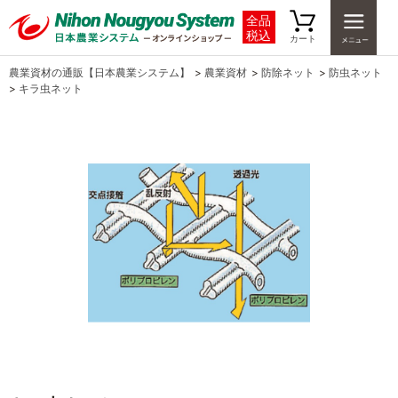
全品
税込
カート
農業資材の通販【日本農業システム】
>
農業資材
>
防除ネット
>
防虫ネット
>
キラ虫ネット