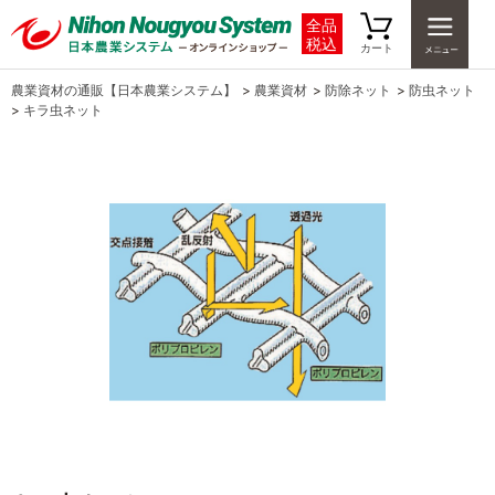
全品
税込
カート
農業資材の通販【日本農業システム】
>
農業資材
>
防除ネット
>
防虫ネット
>
キラ虫ネット