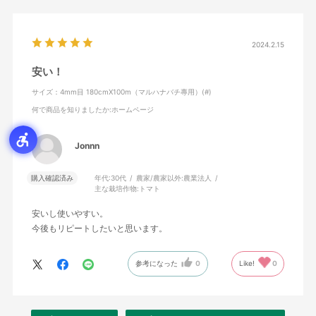
2024.2.15
安い！
サイズ：4mm目 180cmX100m（マルハナバチ專用）(#)
何で商品を知りましたか
:ホームページ
Jonnn
購入確認済み
年代:
30代
農家/農家以外:
農業法人
主な栽培作物:
トマト
安いし使いやすい。
今後もリピートしたいと思います。
参考になった
0
Like!
0