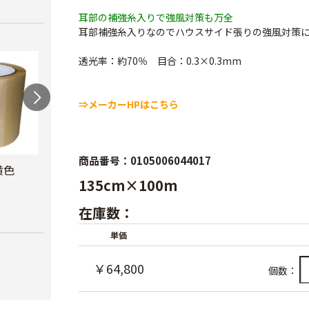
耳部の補強糸入りで強風対策も万全
耳部補強糸入りなのでハウスサイド張りの強風対策に
透光率：約70％ 目合：0.3×0.3mm
⇒メーカーHPはこちら
商品番号：0105006044017
黄色
防風網 青
防虫テープ
サン
135cm×100m
ナー
￥8,480
￥620
￥10,
在庫数：
単価
￥64,800
個数：