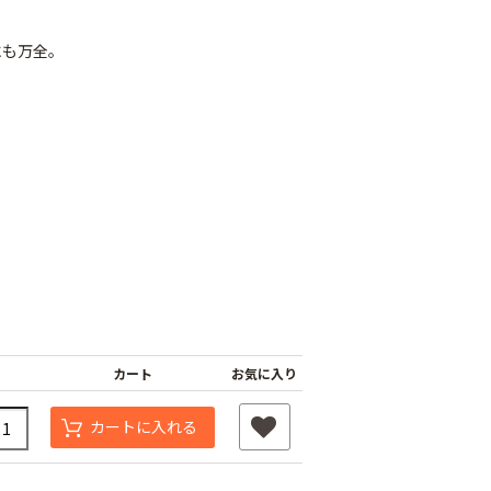
も万全｡
シャインファス
ネット
ムシコンテープ（シ
強力粘着シート
ルバー）
800
￥820
￥950
カート
お気に入り
カートに入れる