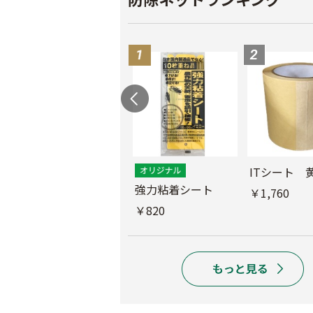
ス
ITシート 
ムシコンテープ（シ
強力粘着シート
￥1,760
ルバー）
￥820
￥950