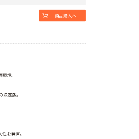
商品購入へ
適環境｡
策の決定版。
。
久性を発揮｡