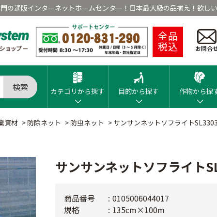
専門の通販インターネットホームセンター！日本最大級の品揃え！欲しい
全品
税込
お問合
検索
カテゴリから探す
目的から探す
作物から探
業資材
>
防除ネット
>
防虫ネット
>
サンサンネットソフライトSL330
サンサンネットソフライトSL
商品番号
0105006044017
規格
135cm×100m