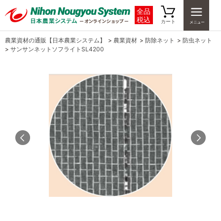
全品
税込
カート
農業資材の通販【日本農業システム】
>
農業資材
>
防除ネット
>
防虫ネット
>
サンサンネットソフライトSL4200