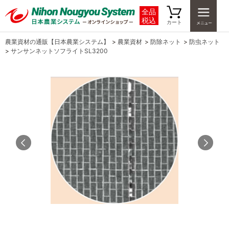
全品
税込
カート
農業資材の通販【日本農業システム】
>
農業資材
>
防除ネット
>
防虫ネット
>
サンサンネットソフライトSL3200