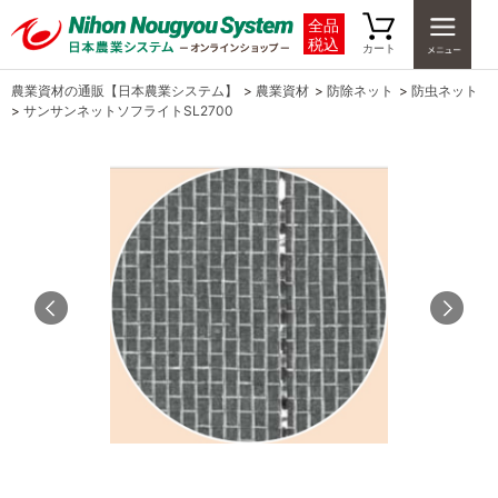
全品
税込
カート
農業資材の通販【日本農業システム】
>
農業資材
>
防除ネット
>
防虫ネット
>
サンサンネットソフライトSL2700