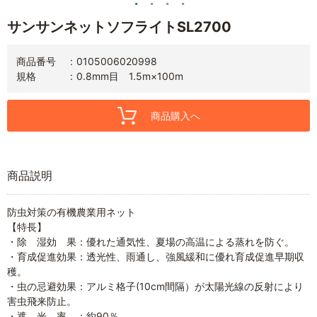
サンサンネットソフライトSL2700
商品番号
0105006020998
規格
0.8mm目 1.5m×100m
商品購入へ
商品説明
防虫対策の有機農業用ネット
【特長】
・除 湿効 果：優れた通気性、夏場の高温による蒸れを防ぐ。
・育成促進効果：透光性、雨通し、強風緩和に優れ育成促進早期収
穫。
・虫の忌避効果：アルミ格子(10cm間隔）が太陽光線の反射により
害虫飛来防止。
・遮 光 率 ：約90％