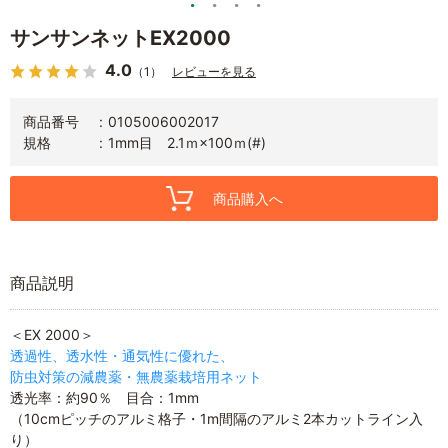
サンサンネットEX2000
4.0
（1）
レビューを見る
商品番号
0105006002017
規格
1mm目 2.1ｍ×100ｍ(#)
商品購入へ
商品説明
＜EX 2000＞
透過性、透水性・通気性に優れた、
防虫対策の減農薬・無農薬栽培用ネット
透光率：約90％ 目合：1mm
（10cmピッチのアルミ格子・1m間隔のアルミ2本カットライン入
り）