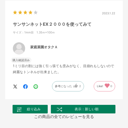
2023.1.22
サンサンネットEX２０００を使ってみて
サイズ：1mm目 1.35ｍ×100ｍ
家庭菜園オタクＡ
購入確認済み
1ミリ目の割には強く引っ張ても歪みがなく、目崩れもしないので
綺麗なトンネルが出来ました。
参考になった
2
Like!
0
絞り込み
表示：新しい順
この商品の全てのレビューを見る