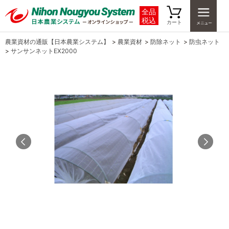
全品
税込
カート
農業資材の通販【日本農業システム】
>
農業資材
>
防除ネット
>
防虫ネット
>
サンサンネットEX2000