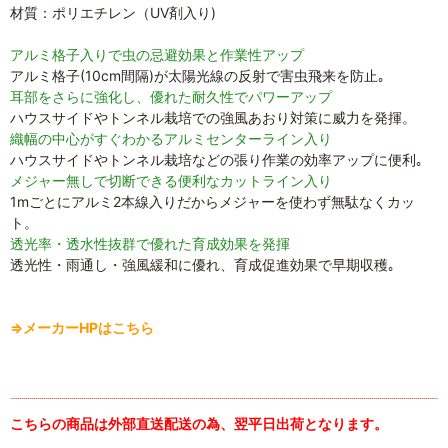
材質：ポリエチレン（UV剤入り)
アルミ格子入りで虫の忌避効果と作業性アップ
アルミ格子(10cm間隔)が太陽光線の反射で害虫飛来を防止｡
耳部をさらに強化し、優れた耐久性でパワーアップ
ハウスサイドやトンネル栽培での強風あおり対策に威力を発揮。
織幅の中心がすぐわかるアルミセンターライン入り
ハウスサイドやトンネル栽培などの張り作業の効率アップに便利｡
メジャー無しで切断できる便利なカットライン入り
1mごとにアルミ2本線入りだからメジャーを使わず無駄なくカッ
ト。
透光率・透水性抜群で優れた育成効果を発揮
透光性・雨通し・強風緩和に優れ、育成促進効果で早期収穫｡
⇒メーカーHPはこちら
こちらの商品は外部直送配送の為、翌平日出荷となります。