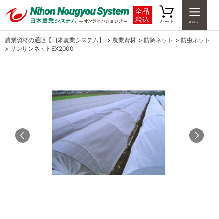
全品
税込
カート
農業資材の通販【日本農業システム】
>
農業資材
>
防除ネット
>
防虫ネット
>
サンサンネットEX2000