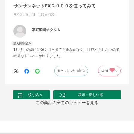
サンサンネットEX２０００を使ってみて
サイズ：1mm目 1.35ｍ×100ｍ
家庭菜園オタクＡ
購入確認済み
1ミリ目の割には強く引っ張ても歪みがなく、目崩れもしないので
綺麗なトンネルが出来ました。
参考になった
2
Like!
0
絞り込み
表示：新しい順
この商品の全てのレビューを見る