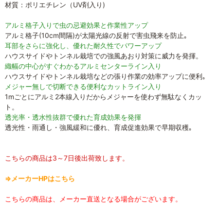
材質：ポリエチレン（UV剤入り)
アルミ格子入りで虫の忌避効果と作業性アップ
アルミ格子(10cm間隔)が太陽光線の反射で害虫飛来を防止｡
耳部をさらに強化し、優れた耐久性でパワーアップ
ハウスサイドやトンネル栽培での強風あおり対策に威力を発揮。
織幅の中心がすぐわかるアルミセンターライン入り
ハウスサイドやトンネル栽培などの張り作業の効率アップに便利｡
メジャー無しで切断できる便利なカットライン入り
1mごとにアルミ2本線入りだからメジャーを使わず無駄なくカッ
ト。
透光率・透水性抜群で優れた育成効果を発揮
透光性・雨通し・強風緩和に優れ、育成促進効果で早期収穫｡
こちらの商品は3～7日後出荷致します。
⇒メーカーHPはこちら
こちらの商品は、メーカー直送となる場合がございます。