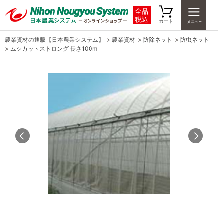
全品
税込
カート
農業資材の通販【日本農業システム】
>
農業資材
>
防除ネット
>
防虫ネット
>
ムシカットストロング 長さ100m