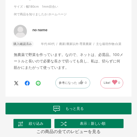
サイズ：幅180cm 1mm目合い
何で商品を知りましたか
:ホームページ
no name
購入確認済み
年代:
60代
農家/農家以外:
専業農家
主な栽培作物:
白菜
無農薬で野菜を作っています。なので、ネットは、必需品。100メ
ートルと長いので必要な長さで切っても良し、私は、切らずに何
筋かにまたがって使っています。
参考になった
0
Like!
0
もっと見る
絞り込み
表示：新しい順
この商品の全てのレビューを見る