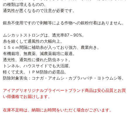
の種類は増えるものの、
通気性が悪くなるので注意が必要です。
銀糸不使用ですので剥離等による作物への銀粉付着はありません。
ムシカットストロングは、透光率87～90%。
糸を細くして通風性の大幅向上。
１５ｃｍ間隔に補助糸が入っており強力、農業向き。
有機栽培、無農薬、減農薬栽培に最適。
透光性、通気性に優れた防虫ネット。
トンネル、ハウスサイドでも大活躍。
軽くて丈夫。ＩＰＭ防除の必需品。
防除対象害虫：コナガ・アオムシ・カブラハバチ・ヨトウムシ等。
アイアグリオリジナルプライベートブランド商品は安心品質とお買
い得価格でお届けします。
在庫不足時は、納期にお時間をいただく場合がございます。