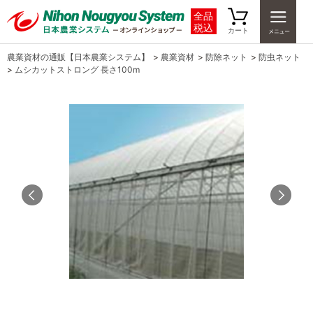
全品
税込
カート
農業資材の通販【日本農業システム】
>
農業資材
>
防除ネット
>
防虫ネット
>
ムシカットストロング 長さ100m