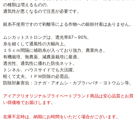
の種類は増えるものの、
通気性が悪くなるので注意が必要です。
銀糸不使用ですので剥離等による作物への銀粉付着はありません。
ムシカットストロングは、透光率87～90%。
糸を細くして通風性の大幅向上。
１５ｃｍ間隔に補助糸が入っており強力、農業向き。
有機栽培、無農薬、減農薬栽培に最適。
透光性、通気性に優れた防虫ネット。
トンネル、ハウスサイドでも大活躍。
軽くて丈夫。ＩＰＭ防除の必需品。
防除対象害虫：コナガ・アオムシ・カブラハバチ・ヨトウムシ等。
アイアグリオリジナルプライベートブランド商品は安心品質とお買
い得価格でお届けします。
在庫不足時は、納期にお時間をいただく場合がございます。