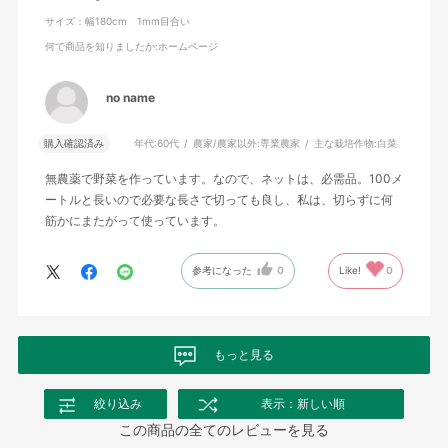
サイズ：幅180cm 1mm目合い
何で商品を知りましたか
:ホームページ
no name
購入確認済み
年代:
60代
農家/農家以外:
専業農家
主な栽培作物:
白菜
無農薬で野菜を作っています。なので、ネットは、必需品。100メ
ートルと長いので必要な長さで切っても良し、私は、切らずに何
筋かにまたがって使っています。
参考になった
0
Like!
0
もっと見る
絞り込み
表示：新しい順
この商品の全てのレビューを見る