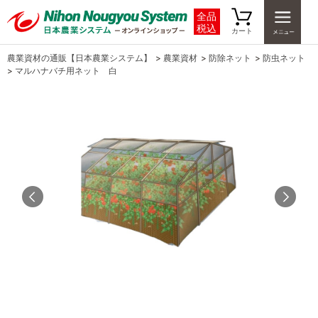
全品
税込
カート
農業資材の通販【日本農業システム】
>
農業資材
>
防除ネット
>
防虫ネット
>
マルハナバチ用ネット 白