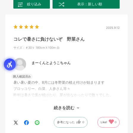
絞り込み
表示：新しい順
2025.9.12
コレで暑さに負けないぞ 野菜さん
サイズ：＃30Ｖ 180cmＸ100m 白
まーくんとようこちゃん
購入確認済み
暑い暑い夏の中、8月には冬野菜の植え付けが始まります
ブロッコリー、白菜、人参さん等々
昨年は暑さで葉が焼けたり、芽が出なかったりで散々でした。
今年は、寒冷紗の御陰で、順調です。
野菜の出来が楽しみの今日この頃です。
続きを読む
参考になった
0
Like!
0