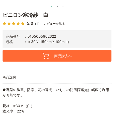
ビニロン寒冷紗 白
5.0
（1）
レビューを見る
商品番号
0105005902622
規格
＃30Ｖ 150cmＸ100m 白
商品購入へ
商品説明
●野菜の防霜、防寒、花の遮光、いちごの防風雨遮光に幅広く利用
が可能です。
規格 #30Ｖ（白）
遮光率 22％