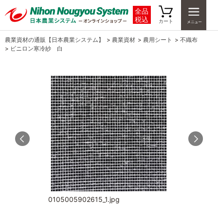
全品
税込
カート
農業資材の通販【日本農業システム】
>
農業資材
>
農用シート
>
不織布
>
ビニロン寒冷紗 白
0105005902615_1.jpg