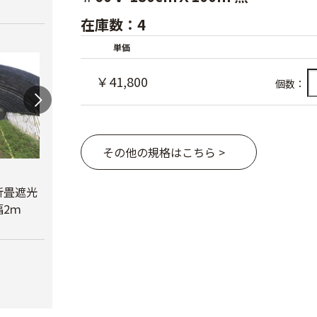
在庫数：4
単価
￥41,800
個数：
その他の規格はこちら >
蝶型パンチ
折畳遮光
オリジナル折畳遮光
￥3,480
2ｍ
ネット黒 幅6ｍ
べたが
￥23,780
￥6,6