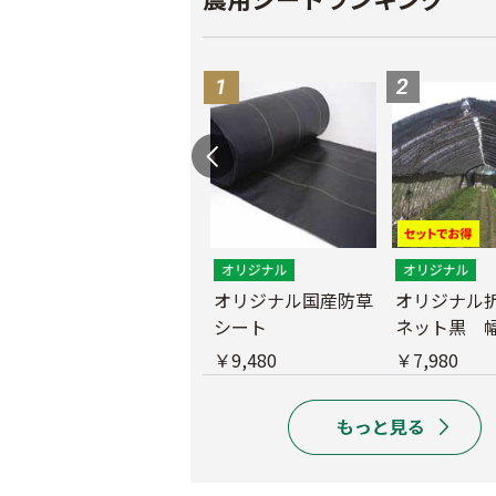
遮光ネットチタンホ
オリジナル国産防草
オリジナル
ワイト 幅6m
シート
ネット黒 幅
m
￥39,800
￥9,480
￥7,980