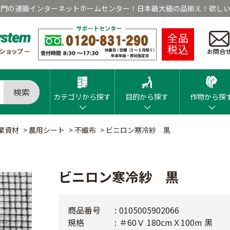
専門の通販インターネットホームセンター！日本最大級の品揃え！欲しい
全品
税込
お問合
検索
カテゴリから探す
目的から探す
作物から探
業資材
>
農用シート
>
不織布
>
ビニロン寒冷紗 黒
ビニロン寒冷紗 黒
商品番号
0105005902066
規格
＃60Ｖ 180cmＸ100m 黒