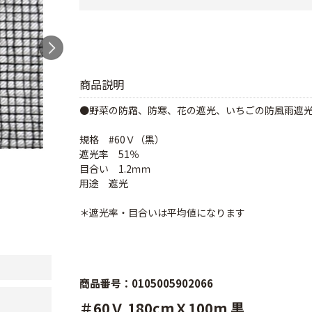
商品説明
●野菜の防霜、防寒、花の遮光、いちごの防風雨遮
規格 #60Ｖ（黒）
遮光率 51％
目合い 1.2ｍｍ
用途 遮光
＊遮光率・目合いは平均値になります
商品番号：0105005902066
＃60Ｖ 180cmＸ100m 黒