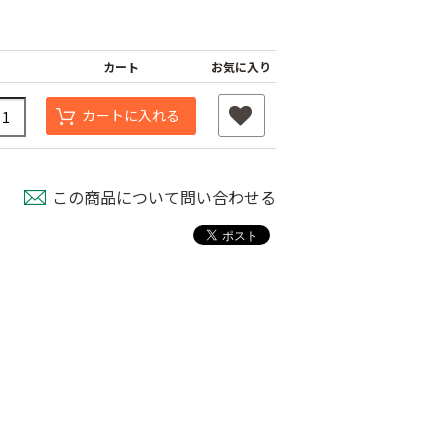
カート
お気に入り
カートに入れる
この商品について問い合わせる
遮光ネットチタンホ
オリジナル国産防草
ワイト 幅6m
シート
け一発 200m
￥39,800
￥9,480
80