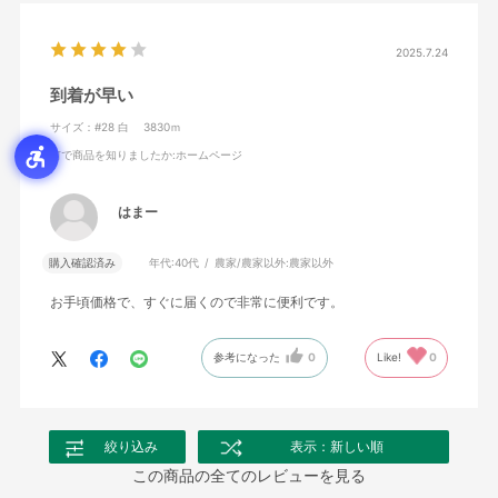
2025.7.24
到着が早い
サイズ：#28 白 3830ｍ
何で商品を知りましたか
:ホームページ
はまー
購入確認済み
年代:
40代
農家/農家以外:
農家以外
お手頃価格で、すぐに届くので非常に便利です。
参考になった
0
Like!
0
絞り込み
表示：新しい順
この商品の全てのレビューを見る