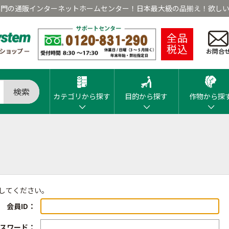
専門の通販インターネットホームセンター！日本最大級の品揃え！欲しい
全品
税込
お問合
検索
カテゴリから探す
目的から探す
作物から探
ンしてください。
会員ID：
スワード：