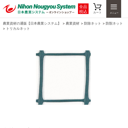
全品
税込
カート
農業資材の通販【日本農業システム】
>
農業資材
>
防除ネット
>
防獣ネット
>
トリカルネット