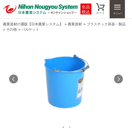
全品
税込
カート
農業資材の通販【日本農業システム】
>
農業資材
>
プラスチック容器・製品
>
その他
>
パルケット