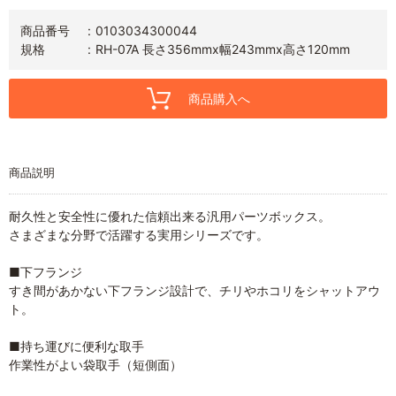
商品番号
0103034300044
規格
RH-07A 長さ356mmx幅243mmx高さ120mm
商品購入へ
商品説明
耐久性と安全性に優れた信頼出来る汎用パーツボックス。
さまざまな分野で活躍する実用シリーズです。
■下フランジ
すき間があかない下フランジ設計で、チリやホコリをシャットアウ
ト。
■持ち運びに便利な取手
作業性がよい袋取手（短側面）