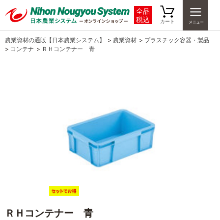
全品
税込
カート
農業資材の通販【日本農業システム】
>
農業資材
>
プラスチック容器・製品
>
コンテナ
>
ＲＨコンテナー 青
ＲＨコンテナー 青