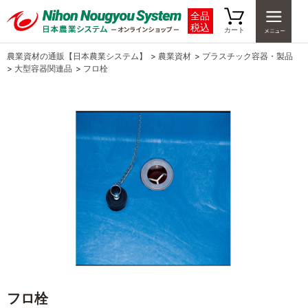
全品
税込
カート
農業資材の通販【日本農業システム】
>
農業資材
>
プラスチック容器・製品
>
大型容器関連品
>
フロ栓
フロ栓