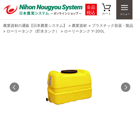
全品
税込
カート
農業資材の通販【日本農業システム】
>
農業資材
>
プラスチック容器・製品
>
ローリータンク（貯水タンク）
>
ローリータンク Y-200L