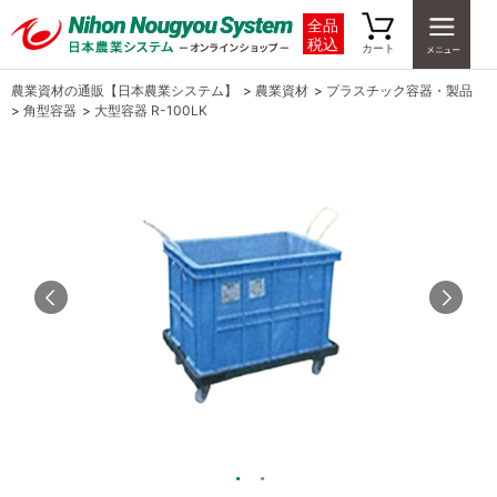
全品
税込
カート
農業資材の通販【日本農業システム】
>
農業資材
>
プラスチック容器・製品
>
角型容器
>
大型容器 R-100LK