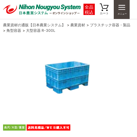
全品
税込
カート
農業資材の通販【日本農業システム】
>
農業資材
>
プラスチック容器・製品
>
角型容器
>
大型容器 R-300L