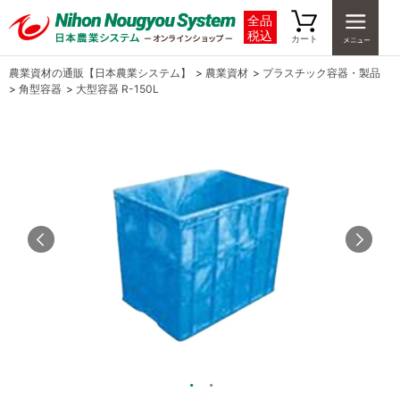
全品
税込
カート
農業資材の通販【日本農業システム】
>
農業資材
>
プラスチック容器・製品
>
角型容器
>
大型容器 R-150L