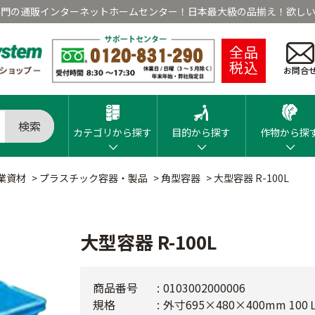
専門の通販インターネットホームセンター！日本最大級の品揃え！欲しい
全品
税込
お問合
検索
カテゴリから探す
目的から探す
作物から探
業資材
>
プラスチック容器・製品
>
角型容器
>
大型容器 R-100L
大型容器 R-100L
商品番号
0103002000006
規格
外寸695×480×400mm 100