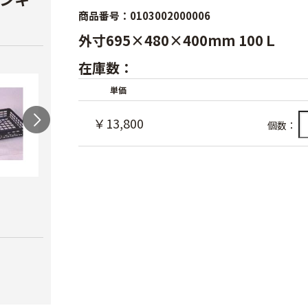
商品番号：0103002000006
外寸695×480×400mm 100Ｌ
在庫数：
単価
￥13,800
個数：
農薬希釈バケツ ２
さし芽箱 黒色
採集
０Ｌ
￥280
￥880
￥1,880