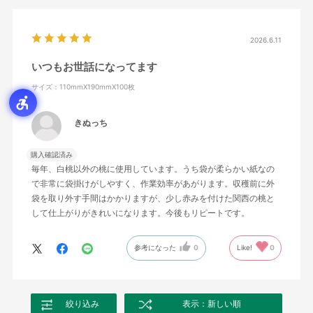
2026.6.11
いつもお世話になってます
サイズ：110mmX190mmX100枚
きぬっち
購入確認済み
毎年、白桃以外の桃に使用しています。うち袋が柔らかい紙なの
で非常に袋掛けがしやすく、作業効率があがります。収穫前に外
袋を取り外す手間はかかりますが、少し赤みを付けた関西の桃と
して仕上がりがきれいになります。今後もリピートです。
参考になった
0
Like!
0
絞り込み
表示：新しい順