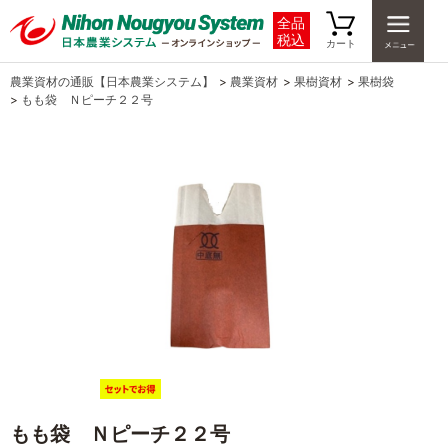
全品
税込
カート
農業資材の通販【日本農業システム】
>
農業資材
>
果樹資材
>
果樹袋
>
もも袋 Ｎピーチ２２号
もも袋 Ｎピーチ２２号