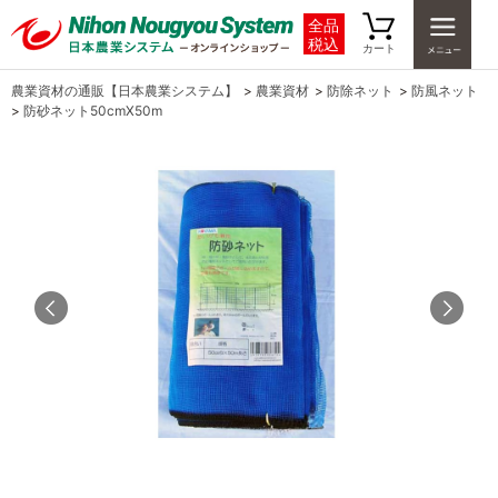
全品
税込
カート
農業資材の通販【日本農業システム】
>
農業資材
>
防除ネット
>
防風ネット
>
防砂ネット50cmX50m