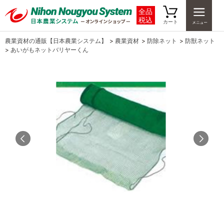
全品
税込
カート
農業資材の通販【日本農業システム】
>
農業資材
>
防除ネット
>
防獣ネット
>
あいがもネットバリヤーくん