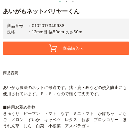
あいがもネットバリヤーくん
商品番号
0102017349988
規格
12mm目 幅80cm 長さ50m
商品購入へ
商品説明
あいがも農法のネットに最適です。猪・鹿・狸などの侵入防止にも
使用されています。Ｐ．Ｅ．なので軽くて丈夫です。
■使用お薦め作物
きゅうり ピーマン トマト なす ミニトマト かぼちゃ いち
ご メロン すいか キャベツ レタス ねぎ ブロッコリー ほ
うれん草 にら 白菜 小松菜 アスパラガス