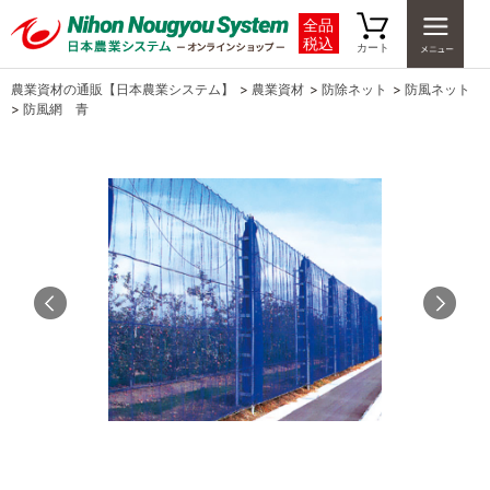
全品
税込
カート
農業資材の通販【日本農業システム】
>
農業資材
>
防除ネット
>
防風ネット
>
防風網 青