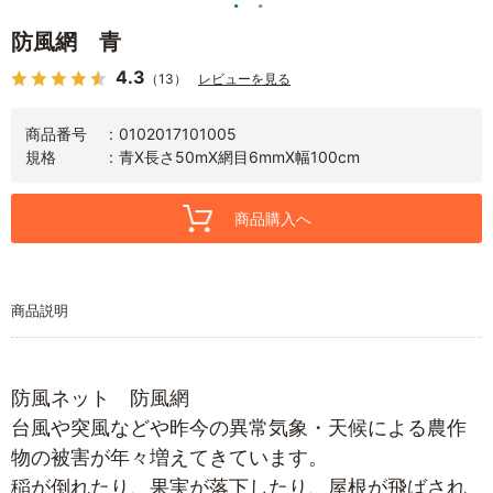
防風網 青
4.3
（13）
レビューを見る
商品番号
0102017101005
規格
青X長さ50mX網目6mmX幅100cm
商品購入へ
商品説明
防風ネット 防風網
台風や突風などや昨今の異常気象・天候による農作
物の被害が年々増えてきています。
稲が倒れたり、果実が落下したり、屋根が飛ばされ