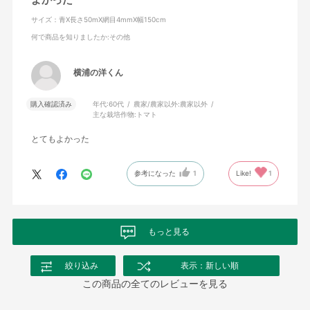
サイズ：青X長さ50mX網目4mmX幅150cm
何で商品を知りましたか
:その他
横浦の洋くん
購入確認済み
年代:
60代
農家/農家以外:
農家以外
主な栽培作物:
トマト
とてもよかった
参考になった
1
Like!
1
もっと見る
絞り込み
表示：新しい順
この商品の全てのレビューを見る