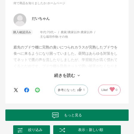
何で商品を知りましたか
:ホームページ
だいちゃん
購入確認済み
年代:
70代～
農家/農家以外:
農家以外
主な栽培作物:
その他
庭先のブドウ棚に完熟の臭いにつられカラスが完熟したブドウを
食べに来るようになり困っていました。昼間はあらゆる対策をし
てネットで鷹の声を流したりしましたが、学習能力が高く慣れて
くるとだめです。ブドウ棚を防鳥ネットで囲い被害がなくなりま
した。カラスのストレスから解放されました。購入した「強力防
続きを読む
鳥網 1000ﾃﾞﾆｰﾙ（青） ( 3cm目 幅7.2m 長さ9m )」の設置はブドウ
から離して隙間を開けた方が良いです。良いものを開発販売して
参考になった
1
Like!
0
いただき感謝です。今年は孫にブドウを食べてもらいました。
もっと見る
絞り込み
表示：新しい順