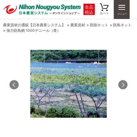
全品
税込
カート
農業資材の通販【日本農業システム】
>
農業資材
>
防除ネット
>
防鳥ネット
>
強力防鳥網 1000デニール（青）