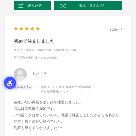
絞り込み
表示：新しい順
2026.4.7
初めて注文しました
サイズ：厚さ0.05mmX折幅30cmX長さ200m
何で商品を知りましたか
:その他
トントン
購入確認済み
年代:
40代
農家/農家以外:
専業農家
主な栽培作物:
トマト
在庫がない商品をまとめて注文しました。
商品は問題無く満足です。
いつ届くか分からないので、電話で確認しましたがとてもわかり
やすく感じの良い対応でした。
到着も早くて助かりました^_^