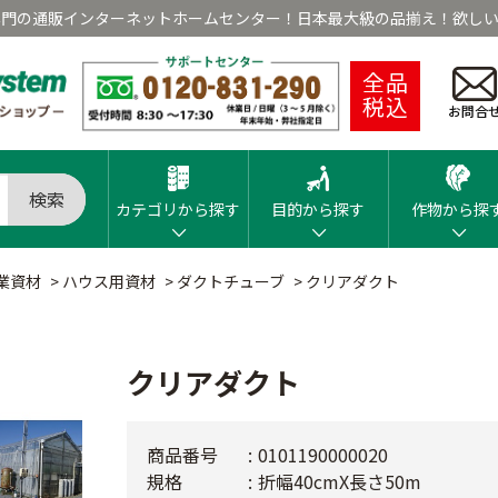
専門の通販インターネットホームセンター！日本最大級の品揃え！欲しい
全品
税込
お問合
検索
カテゴリから探す
目的から探す
作物から探
業資材
>
ハウス用資材
>
ダクトチューブ
>
クリアダクト
クリアダクト
商品番号
0101190000020
規格
折幅40cmX長さ50m