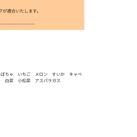
ングが適合いたします。
-------------------
かぼちゃ いちご メロン すいか キャベ
スベルト（強
外ジョイント
ら 白菜 小松菜 アスパラガス
AGハウスバンド
￥130
国産オリジナル
80
￥2,980