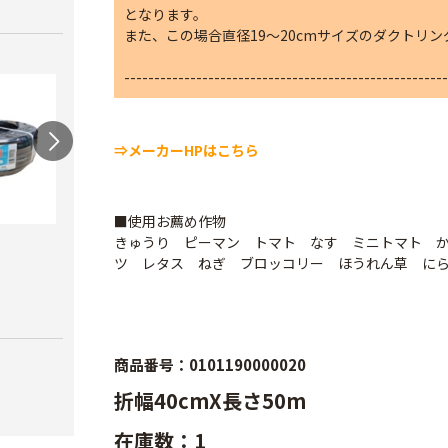
となります。
また、この場合直径19～20cmサイズのダクトリ
------------------------------------------------------
⇒メーカーHPはこちら
■使用お薦め作物
きゅうり ピーマン トマト なす ミニトマト 
スカイコートバン
ハウ
ツ レタス ねぎ ブロッコリー ほうれん草 に
ドEX
力）
AGハウスパッカー
￥6,980
￥4,1
￥40
商品番号：0101190000020
折幅40cmX長さ50m
在庫数：1