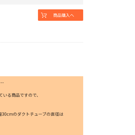
商品購入へ
。
--
ている商品ですので、
30cmのダクトチューブの直径は