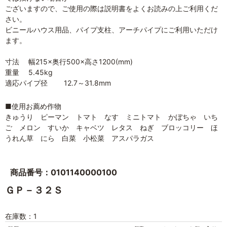
ございますので、ご使用の際は説明書をよくお読みの上ご利用くだ
さい。
ビニールハウス用品、パイプ支柱、アーチパイプにご利用いただけ
ます。
寸法 幅215×奥行500×高さ1200(mm)
重量 5.45kg
適応パイプ径 12.7～31.8mm
■使用お薦め作物
きゅうり ピーマン トマト なす ミニトマト かぼちゃ いち
ご メロン すいか キャベツ レタス ねぎ ブロッコリー ほ
うれん草 にら 白菜 小松菜 アスパラガス
商品番号：0101140000100
ＧＰ－３２Ｓ
在庫数：1