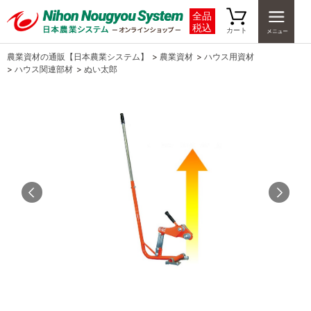
全品
税込
カート
農業資材の通販【日本農業システム】
>
農業資材
>
ハウス用資材
>
ハウス関連部材
>
ぬい太郎