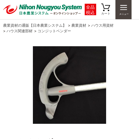
全品
税込
カート
農業資材の通販【日本農業システム】
>
農業資材
>
ハウス用資材
>
ハウス関連部材
>
コンジットベンダー