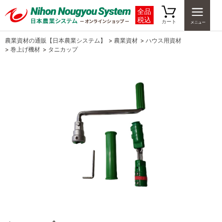
全品
税込
カート
農業資材の通販【日本農業システム】
>
農業資材
>
ハウス用資材
>
巻上げ機材
>
タニカップ