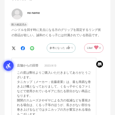
no name
購入確認済み
ハンドルを回す時に支点になる方のグリップを固定するリング状
の部品が欲しい。誠和のくるっ子には付属されている部品です。
参考になった
1
Like!
0
店舗からの回答
2023.9.13
この度は弊社よりご購入いただきましてありがとうご
ざいます。
タニカップ（メーカー；佐藤産業）は、最も簡易な巻
き上げ機となっておりまして、くるっ子やくるファミ
などで使用されているギアに当たる部分がない商品と
なります。
開閉のスムーズさやギヤによる力の低減などを重視さ
れる場合は、くるっ子等のほうが、長さがない部分を
巻き上げるなどではタニカップの方が重宝される場合
もございます。