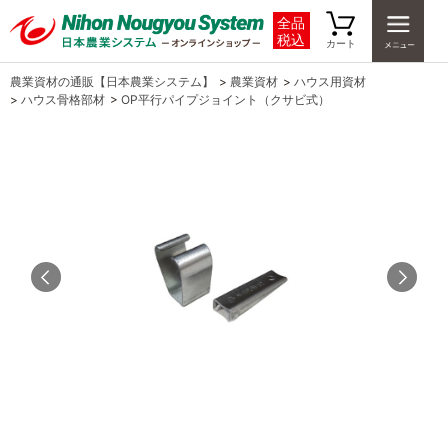
全品
税込
カート
農業資材の通販【日本農業システム】
>
農業資材
>
ハウス用資材
>
ハウス骨格部材
>
OP平行パイプジョイント（クサビ式）