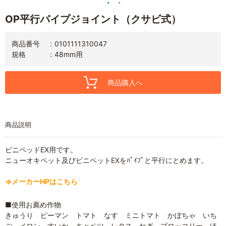
OP平行パイプジョイント（クサビ式）
商品番号
0101111310047
規格
48mm用
商品購入へ
商品説明
ビニペッドEX用です。
ニューオキペット及びビニペットEXをﾊﾟｲﾌﾟと平行にとめます。
⇒メーカーHPはこちら
■使用お薦め作物
きゅうり ピーマン トマト なす ミニトマト かぼちゃ いち
ご メロン すいか キャベツ レタス ねぎ ブロッコリー ほ