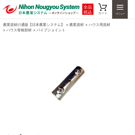
全品
税込
カート
農業資材の通販【日本農業システム】
>
農業資材
>
ハウス用資材
>
ハウス骨格部材
>
パイプジョイント