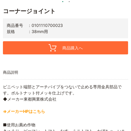
コーナージョイント
商品番号
0101110700023
規格
38mm用
商品購入へ
商品説明
ビニペット端部とアーチパイプをつないで止める専用金具部品で
す。ボルトナット付メッキ仕上げです。
◆メーカー東都興業株式会社
⇒メーカーHPはこちら
■使用お薦め作物
きゅうり ピーマン トマト なす ミニトマト かぼちゃ いち