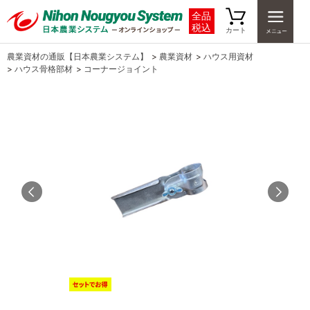
全品
税込
カート
農業資材の通販【日本農業システム】
>
農業資材
>
ハウス用資材
>
ハウス骨格部材
>
コーナージョイント