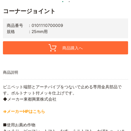
コーナージョイント
商品番号
0101110700009
規格
25mm用
商品購入へ
商品説明
ビニペット端部とアーチパイプをつないで止める専用金具部品で
す。ボルトナット付メッキ仕上げです。
◆メーカー東都興業株式会社
⇒メーカーHPはこちら
■使用お薦め作物
きゅうり ピーマン トマト なす ミニトマト かぼちゃ いち