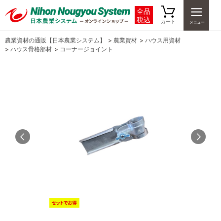
全品
税込
カート
農業資材の通販【日本農業システム】
>
農業資材
>
ハウス用資材
>
ハウス骨格部材
>
コーナージョイント