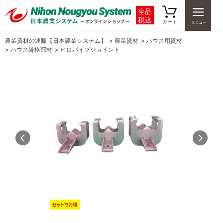
全品
税込
カート
農業資材の通販【日本農業システム】
>
農業資材
>
ハウス用資材
>
ハウス骨格部材
>
ヒロパイプジョイント