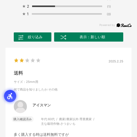
★
2
(1)
★
1
(0)
絞り込み
表示：新しい順
2025.2.25
送料
サイズ：25mm用
何で商品を知りましたか
:その他
アイスマン
購入確認済み
年代:
60代
農家/農家以外:
専業農家
主な栽培作物:
さつまいも
多く購入する時は送料無料ですが