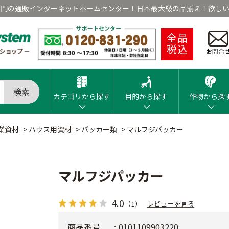
専門の通販インターネットホームセンター！日本最大級の品揃え！欲しい
全品
税込
お問合
検索
カテゴリから探す
目的から探す
作物から探
業資材
>
ハウス用資材
>
パッカー類
>
マルフジパッカー
マルフジパッカー
4.0
（1）
レビューを見る
商品番号
0101109903220