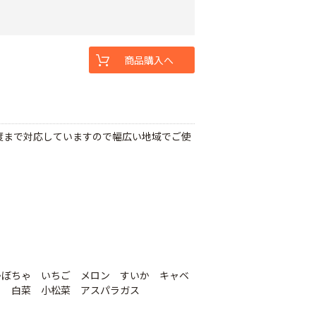
商品購入へ
温度まで対応していますので幅広い地域でご使
かぼちゃ いちご メロン すいか キャベ
ら 白菜 小松菜 アスパラガス