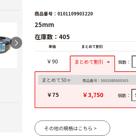
商品番号：0101109903220
25mm
在庫数：405
単価
まとめて割引
￥90
まとめて割引
個数：
スカイコートバン
ハウ
まとめて50ヶ
商品番号：5001080000503
ドEX
力）
AGハウスパッカー
￥6,980
￥4,1
￥3,750
￥75
個数：
￥40
その他の規格はこちら >