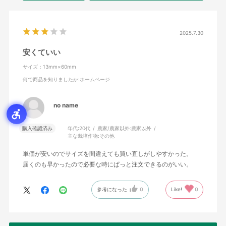
2025.7.30
安くていい
サイズ：13mm×60mm
何で商品を知りましたか
:ホームページ
no name
購入確認済み
年代:
20代
農家/農家以外:
農家以外
主な栽培作物:
その他
単価が安いのでサイズを間違えても買い直しがしやすかった。
届くのも早かったので必要な時にぱっと注文できるのがいい。
参考になった
0
Like!
0