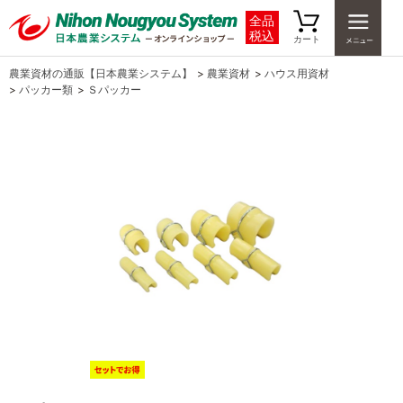
全品
税込
カート
農業資材の通販【日本農業システム】
>
農業資材
>
ハウス用資材
>
パッカー類
>
Ｓパッカー