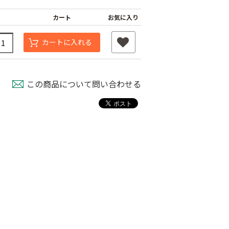
カート
お気に入り
カートに入れる
この商品について問い合わせる
スベルト（強
外ジョイント
AGハウスバンド
￥130
国産オリジナル
80
￥2,980