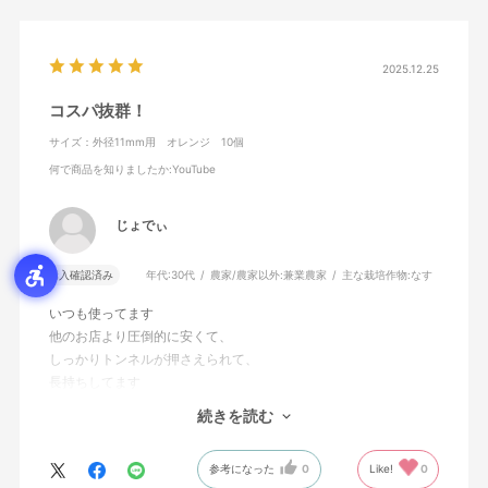
2025.12.25
コスパ抜群！
サイズ：外径11mm用 オレンジ 10個
何で商品を知りましたか
:YouTube
じょでぃ
購入確認済み
年代:
30代
農家/農家以外:
兼業農家
主な栽培作物:
なす
いつも使ってます
他のお店より圧倒的に安くて、
しっかりトンネルが押さえられて、
長持ちしてます
続きを読む
今回はトンネルを新たに作りたく、
追加購入しました
参考になった
0
Like!
0