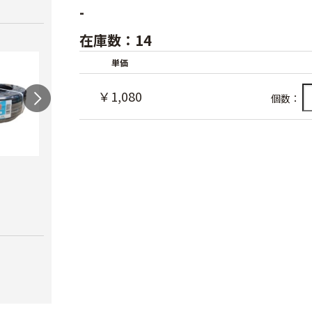
-
在庫数：14
単価
￥1,080
個数：
スカイコートバン
ハウ
ドEX
力）
AGハウスパッカー
￥6,980
￥4,1
￥40