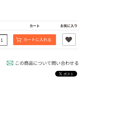
カート
お気に入り
カートに入れる
この商品について問い合わせる
スベルト（強
外ジョイント
AGハウスバンド
￥130
国産オリジナル
80
￥2,980