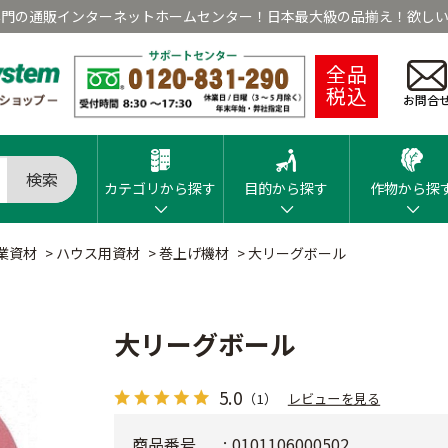
専門の通販インターネットホームセンター！日本最大級の品揃え！欲しい
全品
税込
お問合
検索
カテゴリから探す
目的から探す
作物から探
業資材
>
ハウス用資材
>
巻上げ機材
>
大リーグボール
大リーグボール
5.0
（1）
レビューを見る
商品番号
0101106000502