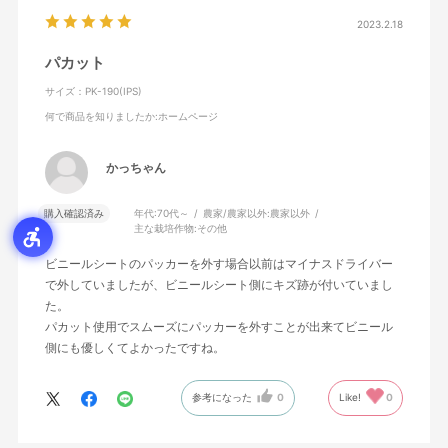
2023.2.18
パカット
サイズ：PK-190(IPS)
何で商品を知りましたか
:ホームページ
かっちゃん
購入確認済み
年代:
70代～
農家/農家以外:
農家以外
主な栽培作物:
その他
ビニールシートのパッカーを外す場合以前はマイナスドライバー
で外していましたが、ビニールシート側にキズ跡が付いていまし
た。
パカット使用でスムーズにパッカーを外すことが出来てビニール
側にも優しくてよかったですね。
参考になった
0
Like!
0