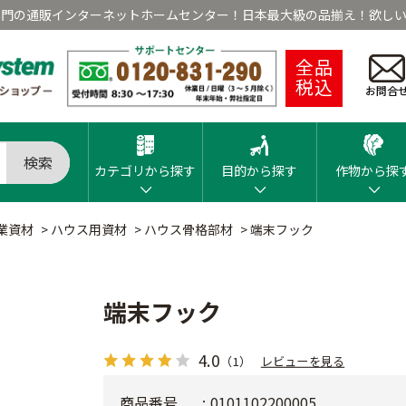
専門の通販インターネットホームセンター！日本最大級の品揃え！欲しい
全品
税込
お問合
検索
カテゴリから探す
目的から探す
作物から探
業資材
>
ハウス用資材
>
ハウス骨格部材
>
端末フック
端末フック
4.0
（1）
レビューを見る
商品番号
0101102200005