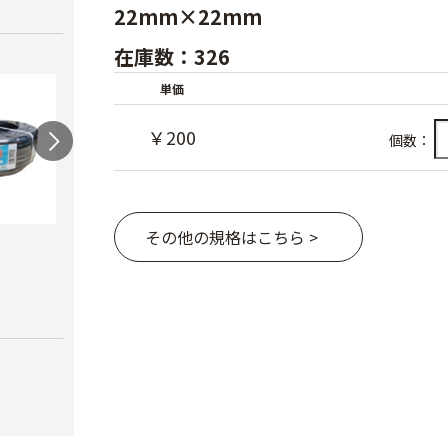
22mm×22mm
在庫数：326
単価
￥200
個数：
その他の規格はこちら >
スカイコートバン
ハウ
ドEX
力）
AGハウスパッカー
￥6,980
￥4,1
￥40