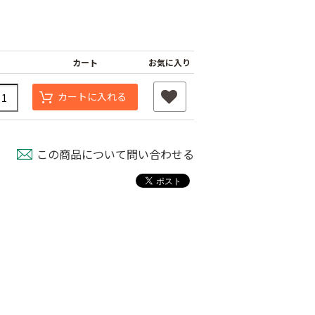
カート
お気に入り
カートに入れる
この商品について問い合わせる
スベルト（強
外ジョイント
AGハウスバンド
￥130
国産オリジナル
80
￥2,980