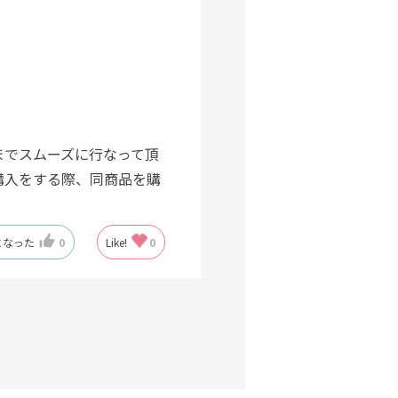
までスムーズに行なって頂
購入をする際、同商品を購
になった
0
Like!
0