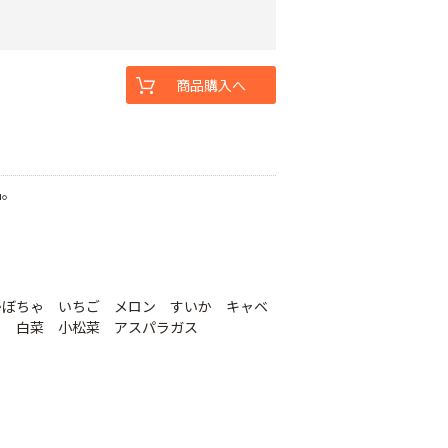
商品購入へ
品。
かぼちゃ いちご メロン すいか キャベ
ら 白菜 小松菜 アスパラガス