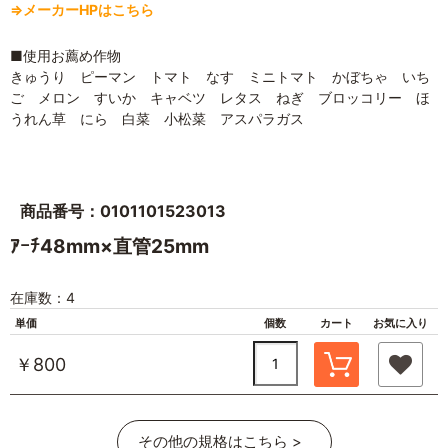
⇒メーカーHPはこちら
■使用お薦め作物
きゅうり ピーマン トマト なす ミニトマト かぼちゃ いち
ご メロン すいか キャベツ レタス ねぎ ブロッコリー ほ
うれん草 にら 白菜 小松菜 アスパラガス
商品番号：0101101523013
ｱｰﾁ48mm×直管25mm
在庫数：4
単価
個数
カート
お気に入り
￥800
その他の規格はこちら >