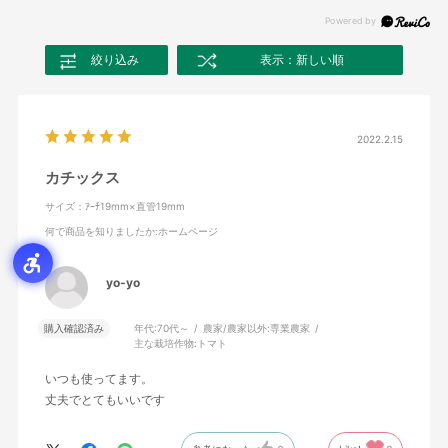
絞り込み
表示：新しい順
2022.2.15
カチックス
サイズ：ｱｰﾁ19mm×直管19mm
何で商品を知りましたか
:ホームページ
yo-yo
購入確認済み
年代:
70代～
農家/農家以外:
専業農家
主な栽培作物:
トマト
いつも使ってます。
丈夫でとてもいいです