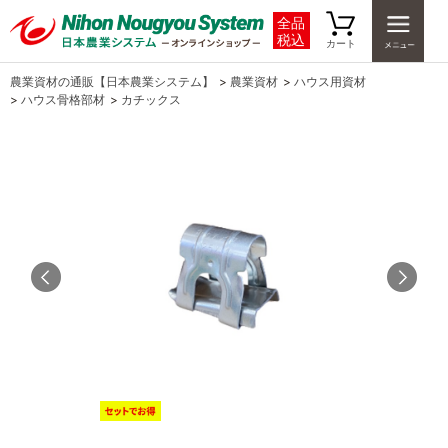
全品
税込
カート
農業資材の通販【日本農業システム】
>
農業資材
>
ハウス用資材
>
ハウス骨格部材
>
カチックス