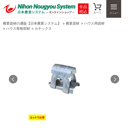
全品
税込
カート
農業資材の通販【日本農業システム】
>
農業資材
>
ハウス用資材
>
ハウス骨格部材
>
カチックス