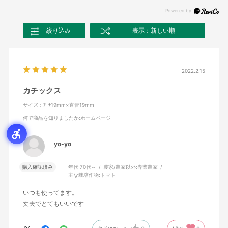
絞り込み
表示：新しい順
2022.2.15
カチックス
サイズ：ｱｰﾁ19mm×直管19mm
何で商品を知りましたか
:ホームページ
yo-yo
購入確認済み
年代:
70代～
農家/農家以外:
専業農家
主な栽培作物:
トマト
いつも使ってます。
丈夫でとてもいいです