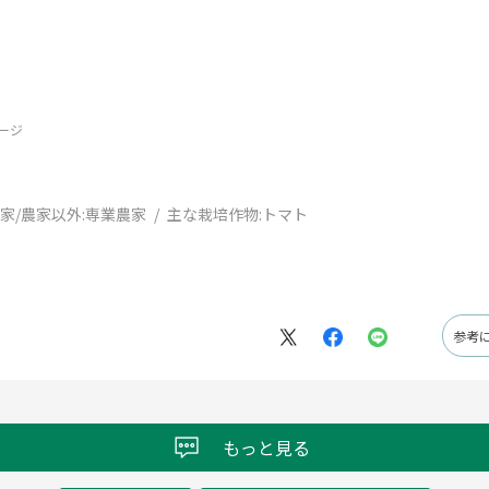
ージ
家/農家以外:
専業農家
主な栽培作物:
トマト
参考
もっと見る