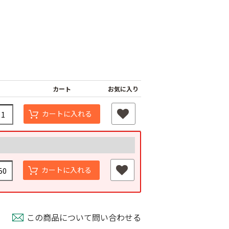
カート
お気に入り
カートに入れる
スベルト（強
外ジョイント
AGハウスバンド
￥130
国産オリジナル
80
￥2,980
カートに入れる
この商品について問い合わせる