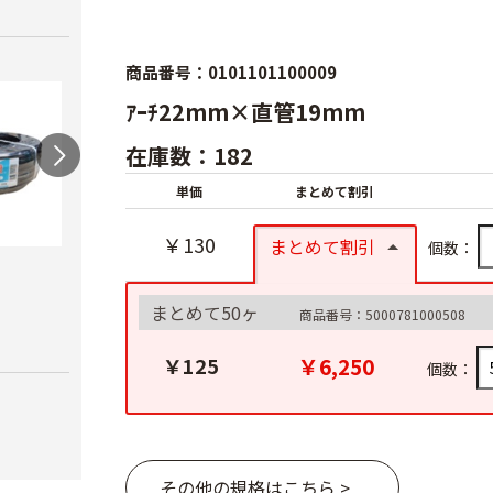
商品番号：0101101100009
ｱｰﾁ22mm×直管19mm
在庫数：182
単価
まとめて割引
￥130
まとめて割引
個数：
スカイコートバン
ハウ
ドEX
力）
まとめて50ヶ
商品番号：5000781000508
AGハウスパッカー
￥6,980
￥4,1
￥40
￥6,250
￥125
個数：
その他の規格はこちら >